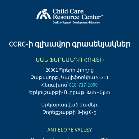
CCRC-ի գլխավոր գրասենյակներ
ՍԱՆ ՖԵՐՆԱՆԴՈ ՀՈՎՏԻ
20001 Պրերի փողոց
Չաթսվորթ, Կալիֆոռնիա 91311
Հեռախոս՝
818-717-1000
Երկուշաբթի-Ուրբաթ՝ 8am – 5pm
Երկարացված ժամեր.
Չորեքշաբթի: 8-ից 6-ը
ANTELOPE VALLEY