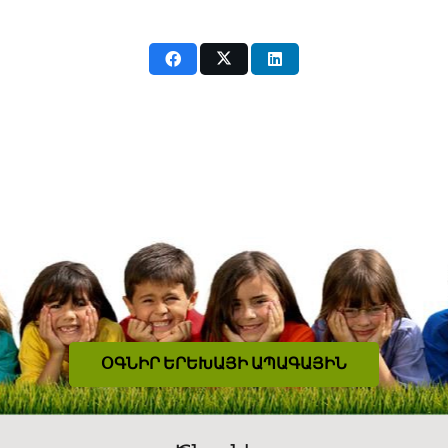
ՕԳՆԻՐ ԵՐԵԽԱՅԻ ԱՊԱԳԱՅԻՆ