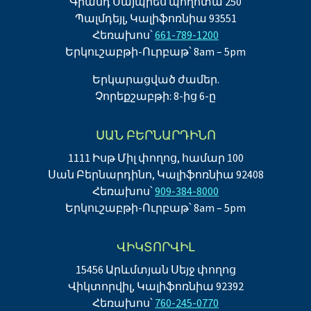
Գրանդ Սայպրես պողոտա 250
Պալմդեյլ, Կալիֆոռնիա 93551
Հեռախոս՝
661-789-1200
Երկուշաբթի-Ուրբաթ՝ 8am – 5pm
Երկարացված ժամեր.
Չորեքշաբթի: 8-ից 6-ը
ՍԱՆ ԲԵՐՆԱՐԴԻՆՈ
1111 Իսթ Միլ փողոց, համար 100
Սան Բերնարդինո, Կալիֆոռնիա 92408
Հեռախոս՝
909-384-8000
Երկուշաբթի-Ուրբաթ՝ 8am – 5pm
ՎԻԿՏՈՐՎԻԼ
15456 Արևմտյան Սեյջ փողոց
Վիկտորվիլ, Կալիֆոռնիա 92392
Հեռախոս՝
760-245-0770