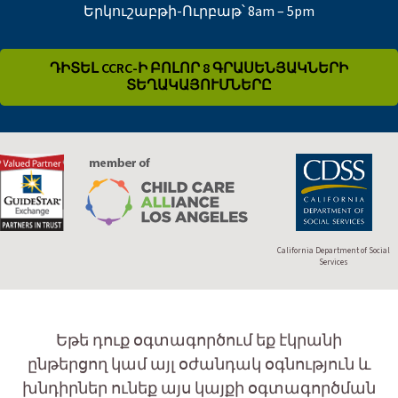
Երկուշաբթի-Ուրբաթ՝ 8am – 5pm
ԴԻՏԵԼ CCRC-Ի ԲՈԼՈՐ 8 ԳՐԱՍԵՆՅԱԿՆԵՐԻ
ՏԵՂԱԿԱՅՈՒՄՆԵՐԸ
California Department of Social
Services
Եթե դուք օգտագործում եք էկրանի
ընթերցող կամ այլ օժանդակ օգնություն և
խնդիրներ ունեք այս կայքի օգտագործման