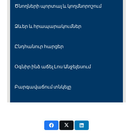
Ծնողների պորտալ և կողմնորոշում
Ձևեր և հրապարակումներ
Ընդհանուր հարցեր
Օգնիր ինձ աճել Լոս Անջելեսում
Բարգավաճում տնկելը