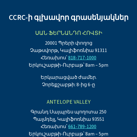
CCRC-ի գլխավոր գրասենյակներ
ՍԱՆ ՖԵՐՆԱՆԴՈ ՀՈՎՏԻ
20001 Պրերի փողոց
Չաթսվորթ, Կալիֆոռնիա 91311
Հեռախոս՝
818-717-1000
Երկուշաբթի-Ուրբաթ՝ 8am – 5pm
Երկարացված ժամեր.
Չորեքշաբթի: 8-ից 6-ը
ANTELOPE VALLEY
Գրանդ Սայպրես պողոտա 250
Պալմդեյլ, Կալիֆոռնիա 93551
Հեռախոս՝
661-789-1200
Երկուշաբթի-Ուրբաթ՝ 8am – 5pm