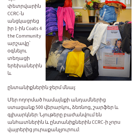
փետրվարին
CCRC-ն
անցկացրեց
իր 1-ին Coats 4
the Community
արշավը՝
օգնելու
տեղացի
երեխաներին
և
ընտանիքներին ջերմ մնալ:
Մեր ողորմած համայնքի անդամներից
ստացանք 500 վերարկու, ձեռնոց, շարֆեր և
գլխարկներ: Նյութերը բաժանվում են
անհատներին և ընտանիքներին CCRC-ի չորս
վայրերից յուրաքանչյուրում: