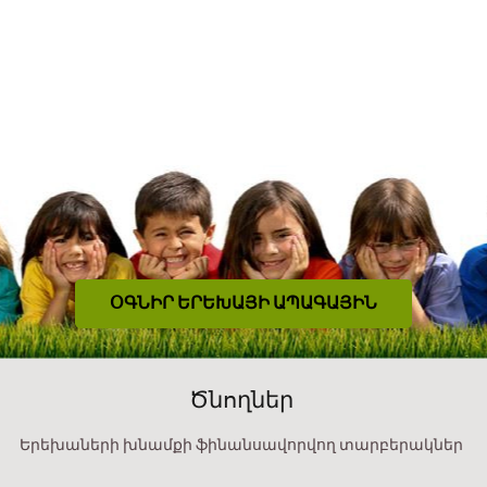
ՕԳՆԻՐ ԵՐԵԽԱՅԻ ԱՊԱԳԱՅԻՆ
Ծնողներ
Երեխաների խնամքի ֆինանսավորվող տարբերակներ