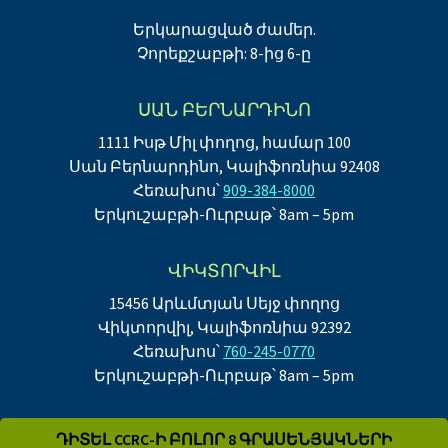
Երկարացված ժամեր.
Չորեքշաբթի: 8-ից 6-ը
ՍԱՆ ԲԵՐՆԱՐԴԻՆՈ
1111 Իսթ Միլ փողոց, համար 100
Սան Բերնարդինո, Կալիֆոռնիա 92408
Հեռախոս՝
909-384-8000
Երկուշաբթի-Ուրբաթ՝ 8am – 5pm
ՎԻԿՏՈՐՎԻԼ
15456 Արևմտյան Սեյջ փողոց
Վիկտորվիլ, Կալիֆոռնիա 92392
Հեռախոս՝
760-245-0770
Երկուշաբթի-Ուրբաթ՝ 8am – 5pm
ԴԻՏԵԼ CCRC-Ի ԲՈԼՈՐ 8 ԳՐԱՍԵՆՅԱԿՆԵՐԻ