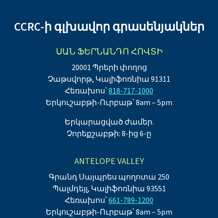
CCRC-ի գլխավոր գրասենյակներ
ՍԱՆ ՖԵՐՆԱՆԴՈ ՀՈՎՏԻ
20001 Պրերի փողոց
Չաթսվորթ, Կալիֆոռնիա 91311
Հեռախոս՝
818-717-1000
Երկուշաբթի-Ուրբաթ՝ 8am – 5pm
Երկարացված ժամեր.
Չորեքշաբթի: 8-ից 6-ը
ANTELOPE VALLEY
Գրանդ Սայպրես պողոտա 250
Պալմդեյլ, Կալիֆոռնիա 93551
Հեռախոս՝
661-789-1200
Երկուշաբթի-Ուրբաթ՝ 8am – 5pm