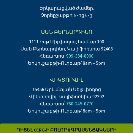
Երկարացված ժամեր.
Չորեքշաբթի: 8-ից 6-ը
ՍԱՆ ԲԵՐՆԱՐԴԻՆՈ
1111 Իսթ Միլ փողոց, համար 100
Սան Բերնարդինո, Կալիֆոռնիա 92408
Հեռախոս՝
909-384-8000
Երկուշաբթի-Ուրբաթ՝ 8am – 5pm
ՎԻԿՏՈՐՎԻԼ
15456 Արևմտյան Սեյջ փողոց
Վիկտորվիլ, Կալիֆոռնիա 92392
Հեռախոս՝
760-245-0770
Երկուշաբթի-Ուրբաթ՝ 8am – 5pm
ԴԻՏԵԼ CCRC-Ի ԲՈԼՈՐ 8 ԳՐԱՍԵՆՅԱԿՆԵՐԻ