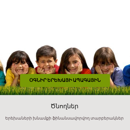
ՕԳՆԻՐ ԵՐԵԽԱՅԻ ԱՊԱԳԱՅԻՆ
Ծնողներ
Երեխաների խնամքի ֆինանսավորվող տարբերակներ