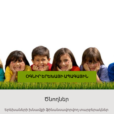
ՕԳՆԻՐ ԵՐԵԽԱՅԻ ԱՊԱԳԱՅԻՆ
Ծնողներ
Երեխաների խնամքի ֆինանսավորվող տարբերակներ