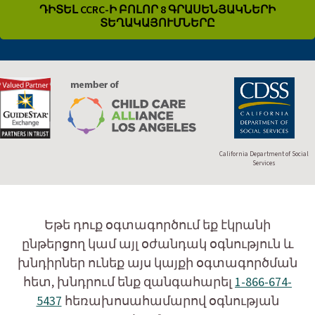
ԴԻՏԵԼ CCRC-Ի ԲՈԼՈՐ 8 ԳՐԱՍԵՆՅԱԿՆԵՐԻ
ՏԵՂԱԿԱՅՈՒՄՆԵՐԸ
California Department of Social
Services
Եթե դուք օգտագործում եք էկրանի
ընթերցող կամ այլ օժանդակ օգնություն և
խնդիրներ ունեք այս կայքի օգտագործման
հետ, խնդրում ենք զանգահարել
1-866-674-
5437
հեռախոսահամարով օգնության