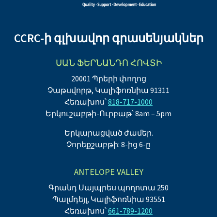
CCRC-ի գլխավոր գրասենյակներ
ՍԱՆ ՖԵՐՆԱՆԴՈ ՀՈՎՏԻ
20001 Պրերի փողոց
Չաթսվորթ, Կալիֆոռնիա 91311
Հեռախոս՝
818-717-1000
Երկուշաբթի-Ուրբաթ՝ 8am – 5pm
Երկարացված ժամեր.
Չորեքշաբթի: 8-ից 6-ը
ANTELOPE VALLEY
Գրանդ Սայպրես պողոտա 250
Պալմդեյլ, Կալիֆոռնիա 93551
Հեռախոս՝
661-789-1200