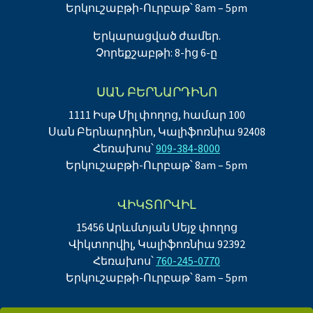
Երկուշաբթի-Ուրբաթ՝ 8am – 5pm
Երկարացված ժամեր.
Չորեքշաբթի: 8-ից 6-ը
ՍԱՆ ԲԵՐՆԱՐԴԻՆՈ
1111 Իսթ Միլ փողոց, համար 100
Սան Բերնարդինո, Կալիֆոռնիա 92408
Հեռախոս՝
909-384-8000
Երկուշաբթի-Ուրբաթ՝ 8am – 5pm
ՎԻԿՏՈՐՎԻԼ
15456 Արևմտյան Սեյջ փողոց
Վիկտորվիլ, Կալիֆոռնիա 92392
Հեռախոս՝
760-245-0770
Երկուշաբթի-Ուրբաթ՝ 8am – 5pm