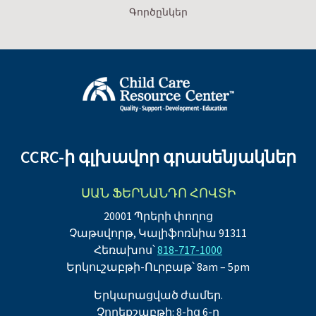
Գործընկեր
CCRC-ի գլխավոր գրասենյակներ
ՍԱՆ ՖԵՐՆԱՆԴՈ ՀՈՎՏԻ
20001 Պրերի փողոց
Չաթսվորթ, Կալիֆոռնիա 91311
Հեռախոս՝
818-717-1000
Երկուշաբթի-Ուրբաթ՝ 8am – 5pm
Երկարացված ժամեր.
Չորեքշաբթի: 8-ից 6-ը