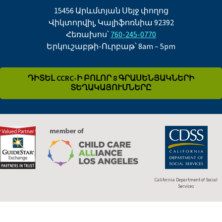
15456 Արևմտյան Սեյջ փողոց
Վիկտորվիլ, Կալիֆոռնիա 92392
Հեռախոս՝
760-245-0770
Երկուշաբթի-Ուրբաթ՝ 8am – 5pm
ԴԻՏԵԼ CCRC-Ի ԲՈԼՈՐ 8 ԳՐԱՍԵՆՅԱԿՆԵՐԻ
ՏԵՂԱԿԱՅՈՒՄՆԵՐԸ
California Department of Social
Services