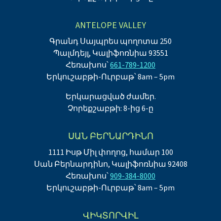
ANTELOPE VALLEY
Գրանդ Սայպրես պողոտա 250
Պալմդեյլ, Կալիֆոռնիա 93551
Հեռախոս՝
661-789-1200
Երկուշաբթի-Ուրբաթ՝ 8am – 5pm
Երկարացված ժամեր.
Չորեքշաբթի: 8-ից 6-ը
ՍԱՆ ԲԵՐՆԱՐԴԻՆՈ
1111 Իսթ Միլ փողոց, համար 100
Սան Բերնարդինո, Կալիֆոռնիա 92408
Հեռախոս՝
909-384-8000
Երկուշաբթի-Ուրբաթ՝ 8am – 5pm
ՎԻԿՏՈՐՎԻԼ