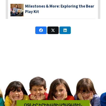
Milestones & More: Exploring the Bear
Play Kit
ՕԳՆԻՐ ԵՐԵԽԱՅԻ ԱՊԱԳԱՅԻՆ