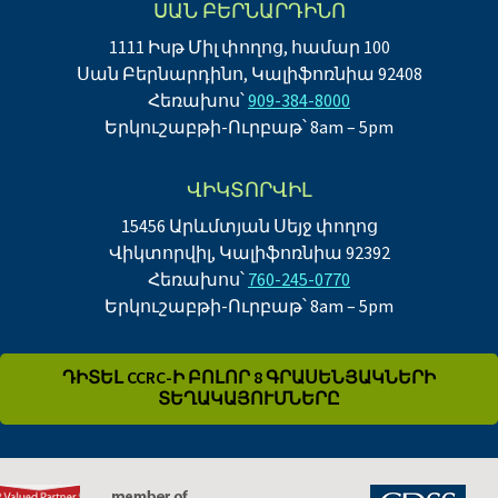
ՍԱՆ ԲԵՐՆԱՐԴԻՆՈ
1111 Իսթ Միլ փողոց, համար 100
Սան Բերնարդինո, Կալիֆոռնիա 92408
Հեռախոս՝
909-384-8000
Երկուշաբթի-Ուրբաթ՝ 8am – 5pm
ՎԻԿՏՈՐՎԻԼ
15456 Արևմտյան Սեյջ փողոց
Վիկտորվիլ, Կալիֆոռնիա 92392
Հեռախոս՝
760-245-0770
Երկուշաբթի-Ուրբաթ՝ 8am – 5pm
ԴԻՏԵԼ CCRC-Ի ԲՈԼՈՐ 8 ԳՐԱՍԵՆՅԱԿՆԵՐԻ
ՏԵՂԱԿԱՅՈՒՄՆԵՐԸ