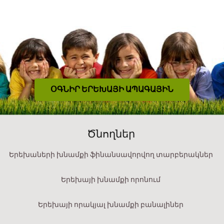
ՕԳՆԻՐ ԵՐԵԽԱՅԻ ԱՊԱԳԱՅԻՆ
Ծնողներ
Երեխաների խնամքի ֆինանսավորվող տարբերակներ
Երեխայի խնամքի որոնում
Երեխայի որակյալ խնամքի բանալիներ