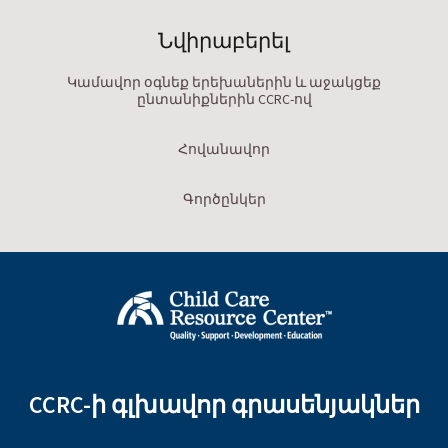
Նվիրաբերել
Կամավոր օգնեք երեխաներին և աջակցեք
ընտանիքներին CCRC-ով
Հովանավոր
Գործընկեր
CCRC-ի գլխավոր գրասենյակներ