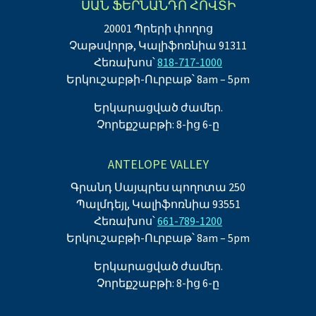
ՍԱՆ ՖԵՐՆԱՆԴՈ ՀՈՎՏԻ
20001 Պրերի փողոց
Չաթսվորթ, Կալիֆոռնիա 91311
Հեռախոս՝
818-717-1000
Երկուշաբթի-Ուրբաթ՝ 8am – 5pm
Երկարացված ժամեր.
Չորեքշաբթի: 8-ից 6-ը
ANTELOPE VALLEY
Գրանդ Սայպրես պողոտա 250
Պալմդեյլ, Կալիֆոռնիա 93551
Հեռախոս՝
661-789-1200
Երկուշաբթի-Ուրբաթ՝ 8am – 5pm
Երկարացված ժամեր.
Չորեքշաբթի: 8-ից 6-ը