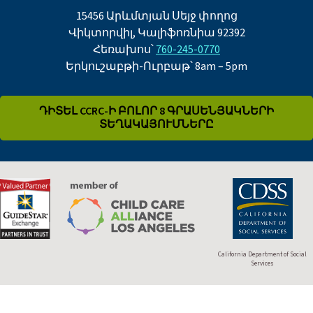
15456 Արևմտյան Սեյջ փողոց
Վիկտորվիլ, Կալիֆոռնիա 92392
Հեռախոս՝
760-245-0770
Երկուշաբթի-Ուրբաթ՝ 8am – 5pm
ԴԻՏԵԼ CCRC-Ի ԲՈԼՈՐ 8 ԳՐԱՍԵՆՅԱԿՆԵՐԻ
ՏԵՂԱԿԱՅՈՒՄՆԵՐԸ
California Department of Social
Services