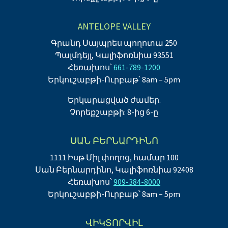
ANTELOPE VALLEY
Գրանդ Սայպրես պողոտա 250
Պալմդեյլ, Կալիֆոռնիա 93551
Հեռախոս՝
661-789-1200
Երկուշաբթի-Ուրբաթ՝ 8am – 5pm
Երկարացված ժամեր.
Չորեքշաբթի: 8-ից 6-ը
ՍԱՆ ԲԵՐՆԱՐԴԻՆՈ
1111 Իսթ Միլ փողոց, համար 100
Սան Բերնարդինո, Կալիֆոռնիա 92408
Հեռախոս՝
909-384-8000
Երկուշաբթի-Ուրբաթ՝ 8am – 5pm
ՎԻԿՏՈՐՎԻԼ