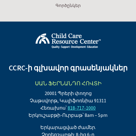
Գործընկեր
CCRC-ի գլխավոր գրասենյակներ
ՍԱՆ ՖԵՐՆԱՆԴՈ ՀՈՎՏԻ
20001 Պրերի փողոց
Չաթսվորթ, Կալիֆոռնիա 91311
Հեռախոս՝
818-717-1000
Երկուշաբթի-Ուրբաթ՝ 8am – 5pm
Երկարացված ժամեր.
Չորեքշաբթի: 8-ից 6-ը