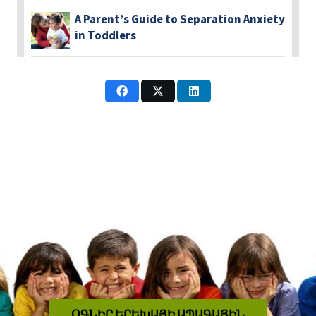
A Parent’s Guide to Separation Anxiety
in Toddlers
ՕԳՆԻՐ ԵՐԵԽԱՅԻ ԱՊԱԳԱՅԻՆ