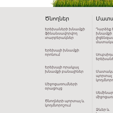
Ծնողներ
Մատա
Երեխաների խնամքի
Դարձեք
ֆինանսավորվող
խնամքի
տարբերակներ
լիցենզա
մատակար
Երեխայի խնամքի
որոնում
Սուբսիդ
երեխան
Երեխայի որակյալ
խնամքի բանալիներ
Մատակ
պորտալ
կողմնոր
Միջոցառումների
օրացույց
Սեմինար
միջոցառ
Ծնողների պորտալ և
կողմնորոշում
Ձևեր և