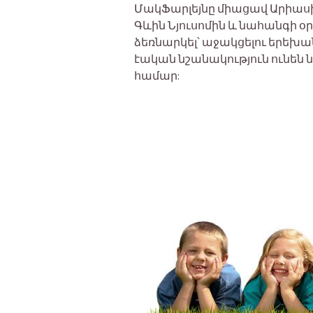
ՄակՖարլեյնը միացավ Արիասի
Գևին Նյուսոմին և նահանգի 
ձեռնարկել՝ աջակցելու երեխ
էական նշանակություն ունեն
համար: