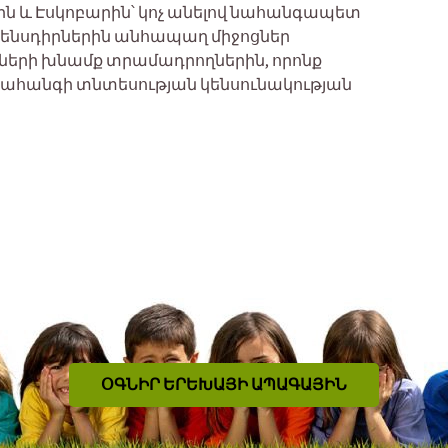
ն և Էսկոբարին՝ կոչ անելով նահանգապետ
օրենսդիրներին անհապաղ միջոցներ
աների խնամք տրամադրողներին, որոնք
 նահանգի տնտեսության կենսունակության
ՕԳՆԻՐ ԵՐԵԽԱՅԻ ԱՊԱԳԱՅԻՆ