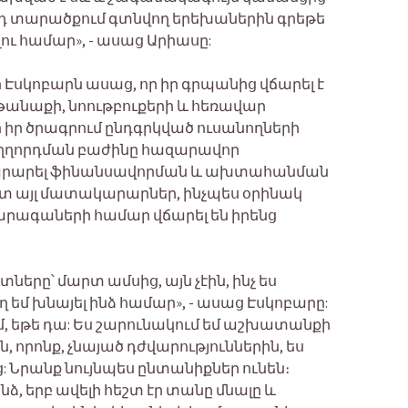
այդ տարածքում գտնվող երեխաներին գրեթե
ւ համար», - ասաց Արիասը:
յդի Էսկոբարն ասաց, որ իր գրպանից վճարել է
 թանաքի, նոութբուքերի և հեռավար
ր իր ծրագրում ընդգրկված ուսանողների
ուղղորդման բաժինը հազարավոր
րարել ֆինանսավորման և ախտահանման
տ այլ մատակարարներ, ինչպես օրինակ
արագաների համար վճարել են իրենց
ները՝ մարտ ամսից, այն չէին, ինչ ես
ղ եմ խնայել ինձ համար», - ասաց Էսկոբարը:
, եթե դա: Ես շարունակում եմ աշխատանքի
 որոնք, չնայած դժվարություններին, ես
: Նրանք նույնպես ընտանիքներ ունեն։
, երբ ավելի հեշտ էր տանը մնալը և