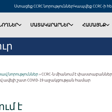
Ստացեք CCRC նորություններ
Կապվեք CCRC-ի հ
ՆՈՂՆԵՐ
ՄԱՏԱԿԱՐԱՐՆԵՐ
ՀԱՄԱՅՆՔ
ուր
ավ նորություններ
»
CCRC-ն միանում է փաստաբաննե
 ավելի շատ COVID-19 աջակցության համար
ում է