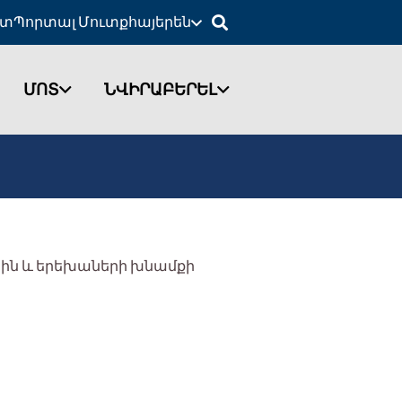
ետ
Պորտալ Մուտք
հայերեն
ՄՈՏ
ՆՎԻՐԱԲԵՐԵԼ
րին և երեխաների խնամքի