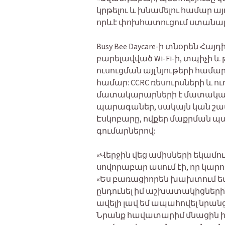
կրթելու և խնամելու համար 
որևէ փոխհատուցում ստանալո
Busy Bee Daycare-ի տնօրեն Հա
բարելավված Wi-Fi-ի, տպիչի և
ուսուցման այլ նյութերի համա
համար: CCRC ռեսուրսների և 
մատակարարների է մատակա
պարագաներ, սակայն կան շա
Էսկոբարը, ովքեր մաքրման պ
գումարներով:
«Վերջին վեց ամիսների եկամուտ
սովորաբար ասում էի, որ կարո
«Ես բառացիորեն խախտում եմ
ընդունել իմ աշխատակիցներին,
ավելի լավ եմ ապահովել նրանց
Նրանք հավատարիմ մնացին ինձ