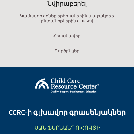
Նվիրաբերել
Կամավոր օգնեք երեխաներին և աջակցեք
ընտանիքներին CCRC-ով
Հովանավոր
Գործընկեր
CCRC-ի գլխավոր գրասենյակներ
ՍԱՆ ՖԵՐՆԱՆԴՈ ՀՈՎՏԻ