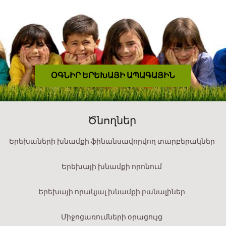
ՕԳՆԻՐ ԵՐԵԽԱՅԻ ԱՊԱԳԱՅԻՆ
Ծնողներ
Երեխաների խնամքի ֆինանսավորվող տարբերակներ
Երեխայի խնամքի որոնում
Երեխայի որակյալ խնամքի բանալիներ
Միջոցառումների օրացույց