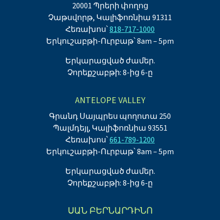
20001 Պրերի փողոց
Չաթսվորթ, Կալիֆոռնիա 91311
Հեռախոս՝
818-717-1000
Երկուշաբթի-Ուրբաթ՝ 8am – 5pm
Երկարացված ժամեր.
Չորեքշաբթի: 8-ից 6-ը
ANTELOPE VALLEY
Գրանդ Սայպրես պողոտա 250
Պալմդեյլ, Կալիֆոռնիա 93551
Հեռախոս՝
661-789-1200
Երկուշաբթի-Ուրբաթ՝ 8am – 5pm
Երկարացված ժամեր.
Չորեքշաբթի: 8-ից 6-ը
ՍԱՆ ԲԵՐՆԱՐԴԻՆՈ