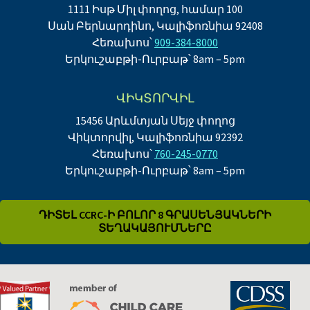
1111 Իսթ Միլ փողոց, համար 100
Սան Բերնարդինո, Կալիֆոռնիա 92408
Հեռախոս՝
909-384-8000
Երկուշաբթի-Ուրբաթ՝ 8am – 5pm
ՎԻԿՏՈՐՎԻԼ
15456 Արևմտյան Սեյջ փողոց
Վիկտորվիլ, Կալիֆոռնիա 92392
Հեռախոս՝
760-245-0770
Երկուշաբթի-Ուրբաթ՝ 8am – 5pm
ԴԻՏԵԼ CCRC-Ի ԲՈԼՈՐ 8 ԳՐԱՍԵՆՅԱԿՆԵՐԻ
ՏԵՂԱԿԱՅՈՒՄՆԵՐԸ