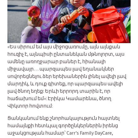
«Ես սիրում եմ այս միջոցառումը, այն այնքան
հուզիչ է, այնպիսի ընտանեկան մթնոլորտ, այս
ամենը առողջարար բաներ է, հիանալի
միջավայր… պարզապես լավ եղանակներ
սովորեցնելու ձեր երեխաներին լինել ավելի լավ
մարդիկ, և դուք գիտեք, որ պարզապես ավելի
լավ ծնող եղեք: Երևի երրորդ տարին է, որ
հաճախում եմ»: Էրիկա Կամարենա, ծնող
Վիկտոր հովտում:
Ցանկանում ենք շնորհակալություն հայտնել
համայնքի հետևյալ գործընկերներին իրենց
աջակցության համար՝ Carr's Family DayCare,