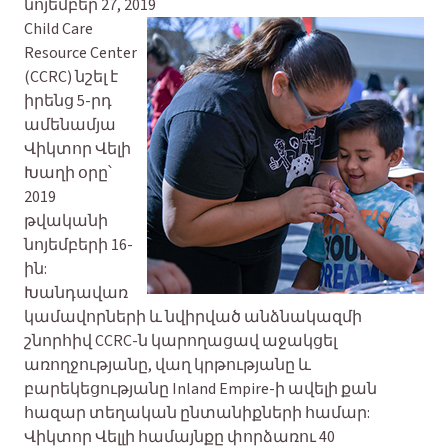
նոյեմբեր 27, 2019
Child Care
Resource Center
(CCRC) նշել է
իրենց 5-րդ
ամենամյա
Վիկտոր Վելի
Խաղի օրը՝
2019
թվականի
նոյեմբերի 16-
ին:
Խանդավառ
կամավորների և նվիրված անձնակազմի
շնորհիվ CCRC-ն կարողացավ աջակցել
առողջությանը, վաղ կրթությանը և
բարեկեցությանը Inland Empire-ի ավելի քան
հազար տեղական ընտանիքների համար:
Վիկտոր Վելլի համայնքը փորձառու 40