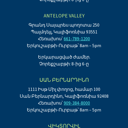
ANTELOPE VALLEY
Գրանդ Սայպրես պողոտա 250
Պալմդեյլ, Կալիֆոռնիա 93551
Հեռախոս՝
661-789-1200
Երկուշաբթի-Ուրբաթ՝ 8am – 5pm
Երկարացված ժամեր.
Չորեքշաբթի: 8-ից 6-ը
ՍԱՆ ԲԵՐՆԱՐԴԻՆՈ
1111 Իսթ Միլ փողոց, համար 100
Սան Բերնարդինո, Կալիֆոռնիա 92408
Հեռախոս՝
909-384-8000
Երկուշաբթի-Ուրբաթ՝ 8am – 5pm
ՎԻԿՏՈՐՎԻԼ