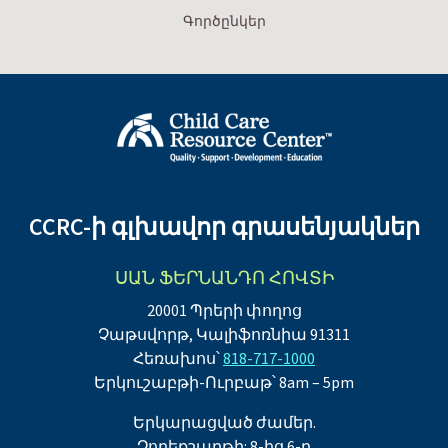
Գործընկեր
CCRC-ի գլխավոր գրասենյակներ
ՍԱՆ ՖԵՐՆԱՆԴՈ ՀՈՎՏԻ
20001 Պրերի փողոց
Չաթսվորթ, Կալիֆոռնիա 91311
Հեռախոս՝
818-717-1000
Երկուշաբթի-Ուրբաթ՝ 8am – 5pm
Երկարացված ժամեր.
Չորեքշաբթի: 8-ից 6-ը