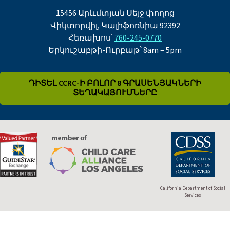
15456 Արևմտյան Սեյջ փողոց
Վիկտորվիլ, Կալիֆոռնիա 92392
Հեռախոս՝
760-245-0770
Երկուշաբթի-Ուրբաթ՝ 8am – 5pm
ԴԻՏԵԼ CCRC-Ի ԲՈԼՈՐ 8 ԳՐԱՍԵՆՅԱԿՆԵՐԻ
ՏԵՂԱԿԱՅՈՒՄՆԵՐԸ
California Department of Social
Services