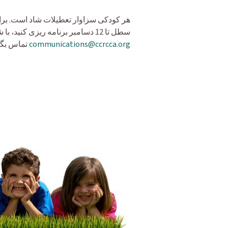
هر کودکی سزاوار تعطیلات شاد است. برای
سطل تا 12 دسامبر برنامه ریزی کنید، با شماره 1-866-67-4KIDS یا ایمیل
communications@ccrcca.org
تماس بگی