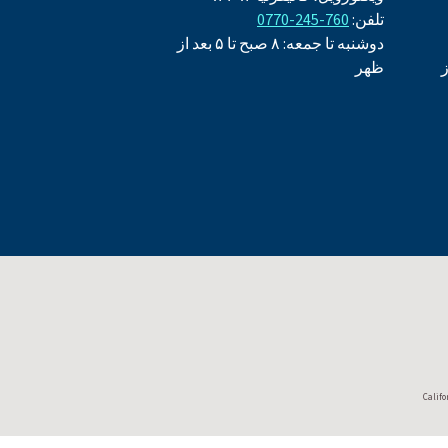
تلفن:
760-245-0770
دوشنبه تا جمعه: ۸ صبح تا ۵ بعد از
بعد از
ظهر
Califo