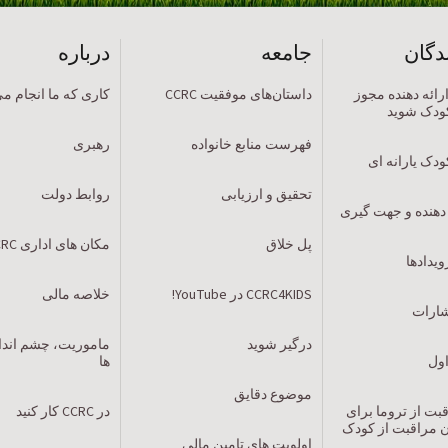
ندگان
جامعه
درباره
C یک ارائه دهنده مجوز
داستان‌های موفقیت CCRC
کاری که ما انجام م
کودک شوید
فهرست منابع خانواده
رهبری
ودک یارانه ای
تحقیق و ارزیابی
روابط دولت
 دهنده و جهت گیری
پل خلاق
مکان های اداری CCRC
ویدادها
CCRC4KIDS در YouTube!
خلاصه مالی
تشارات
درگیر شوید
ماموریت، چشم اندا
اول
ها
موضوع دقایق
ت از تروما برای
در CCRC کار کنید
ان مراقبت از کودک
اولویت های تامین مالی