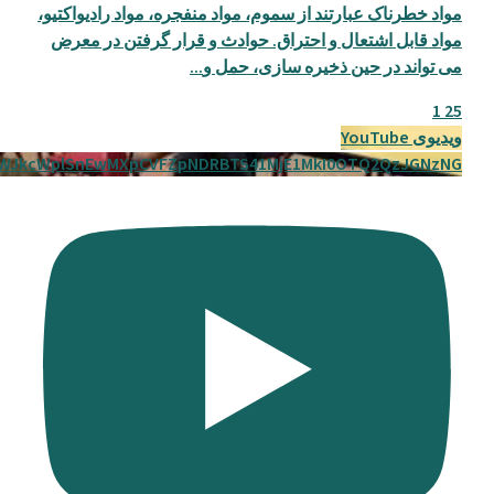
مواد خطرناک عبارتند از سموم، مواد منفجره، مواد رادیواکتیو،
مواد قابل اشتعال و احتراق. حوادث و قرار گرفتن در معرض
می تواند در حین ذخیره سازی، حمل و
...
1
25
ویدیوی YouTube
WJkcWplSnEwMXpCVFZpNDRBTS41MjE1MkI0OTQ2QzJGNzNG