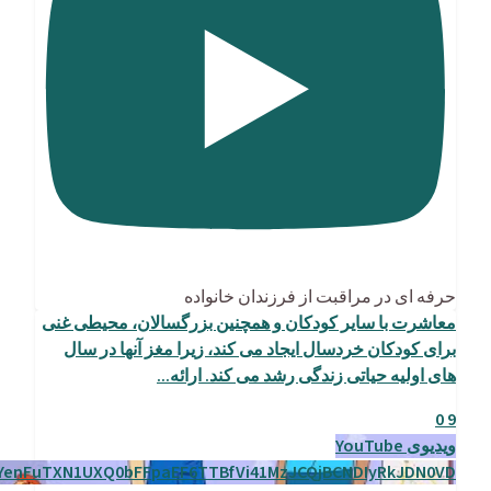
حرفه ای در مراقبت از فرزندان خانواده
معاشرت با سایر کودکان و همچنین بزرگسالان، محیطی غنی
برای کودکان خردسال ایجاد می کند، زیرا مغز آنها در سال
های اولیه حیاتی زندگی رشد می کند. ارائه
...
0
9
ویدیوی YouTube
enFuTXN1UXQ0bFFpaEF6TTBfVi41MzJCQjBCNDIyRkJDN0VD