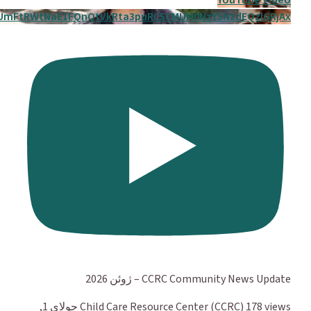
YouTube Video
UmFtRWtNaE1FQnQtVkRta3puRC5CMUM0NzY5NzdEQzlGRjAx
CCRC Community News Update – ژوئن 2026
178 views
Child Care Resource Center (CCRC)
جولای 1,