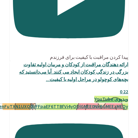
پیدا کردن مراقبت با کیفیت برای فرزندم
ارائه دهندگان مراقبت از کودکان و مربیان اولیه تفاوت
بزرگی در زندگی کودکان ایجاد می کنند. آیا می‌دانستید که
بچه‌های کوچولو در مراحل اولیه با کیفیت
...
0
22
ویدیوی YouTube
enFuTXN1UXQ0bFFpaEF6TTBfVi4yODlGNEE0NkRGMEEzMEQy