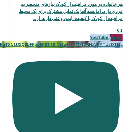
هر خانواده در مورد مراقبت از کودک نیازهای منحصر به
فردی دارد، اما همه آنها یک تمایل مشترک برای یک محیط
مراقبت از کودک با کیفیت، ایمن و غنی دارند. از
...
0
1
ویدیوی YouTube
nFuTXN1UXQ0bFFpaEF6TTBfVi4wOTA3OTZBNzVEMTUzOTMy