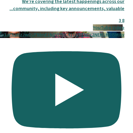
We’re covering the latest happenings across our
...
community, including key announcements, valuable
3
8
YouTube Video
2p1aFhaNzJwOUFBbnE1NGVHWC41OURENDc2NEM1MDI5Mjky