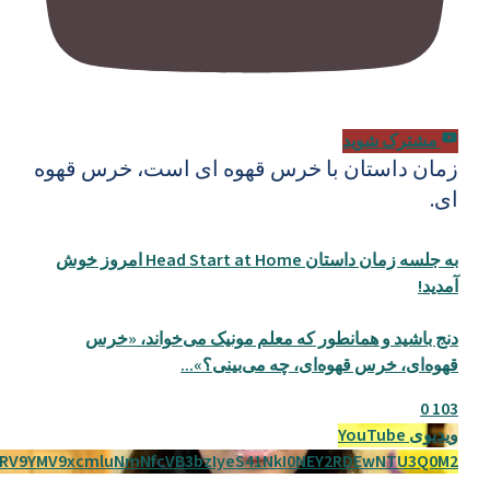
مشترک شوید
زمان داستان با خرس قهوه ای است، خرس قهوه
ای.
به جلسه زمان داستان Head Start at Home امروز خوش
آمدید!
دنج باشید و همانطور که معلم مونیک می‌خواند، «خرس
قهوه‌ای، خرس قهوه‌ای، چه می‌بینی؟»
...
0
103
ویدیوی YouTube
RV9YMV9xcmluNmNfcVB3bzIyeS41NkI0NEY2RDEwNTU3Q0M2