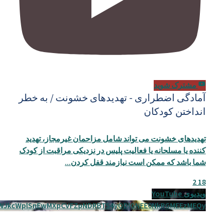
مشترک شوید
آمادگی اضطراری - تهدیدهای خشونت / به خطر
انداختن کودکان
تهدیدهای خشونت می تواند شامل مزاحمان غیرمجاز، تهدید
کننده یا مسلحانه یا فعالیت پلیس در نزدیکی مراقبت از کودک
شما باشد که ممکن است نیازمند قفل کردن
...
2
18
ویدیوی YouTube
WJkcWplSnEwMXpCVFZpNDRBTS4yODlGNEE0NkRGMEEzMEQy