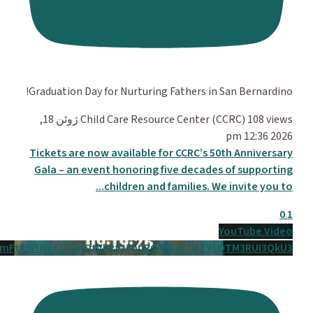
Graduation Day for Nurturing Fathers in San Bernardino!
108 views
Child Care Resource Center (CCRC)
ژوئن 18,
2026 12:36 pm
Tickets are now available for CCRC’s 50th Anniversary
Gala – an event honoring five decades of supporting
...
children and families. We invite you to
0
1
YouTube Video
UmFtRWtNaE1FQnQtVkRta3puRC40NzE2MTY1QTM3RUI3QkU3