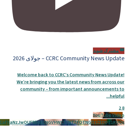
مشترک شوید
CCRC Community News Update – جولای 2026
Welcome back to CCRC’s Community News Update!
We’re bringing you the latest news from across our
community – from important announcements to
...
helpful
2
8
YouTube Video
p1aFhaNzJwOUFBbnE1NGVHWC5CNTZFOTNGQzZEODg1RUQx