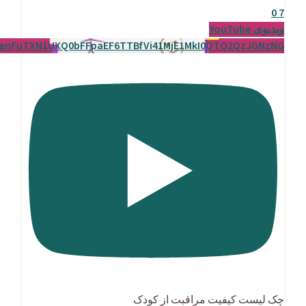
0
7
ویدیوی YouTube
enFuTXN1UXQ0bFFpaEF6TTBfVi41MjE1MkI0OTQ2QzJGNzNG
چک لیست کیفیت مراقبت از کودک