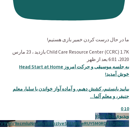
ما در حال درست کردن خمیر بازی هستیم!
1.7K بازدید
Child Care Resource Center (CCRC)
، 23 مارس
2020، 6:01 بعد از ظهر
به جلسه موسیقی و حرکت امروز Head Start at Home
خوش آمدید!
بیایید بایستیم، کشش دهیم، و آماده آواز خواندن با سلیا، معلم
جنیفر، و معلم آلما
...
0
10
ویدیوی YouTube
RV9YMV9xcmluNmNfcVB3bzIyeS5EMEEwRUY5M0RDRTU3NDJC