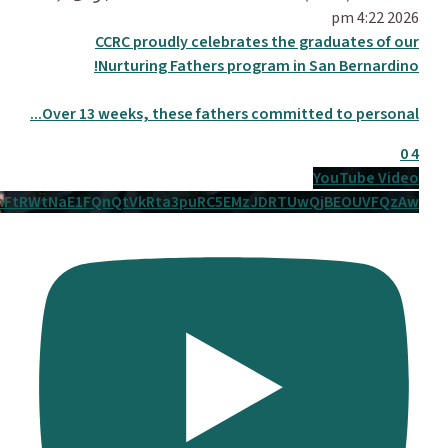
2026 4:22 pm
CCRC proudly celebrates the graduates of our
Nurturing Fathers program in San Bernardino!
...
Over 13 weeks, these fathers committed to personal
0
4
YouTube Video
mFtRWtNaE1FQnQtVkRta3puRC5EMzJDRTUwQjBEOUVFQzAw