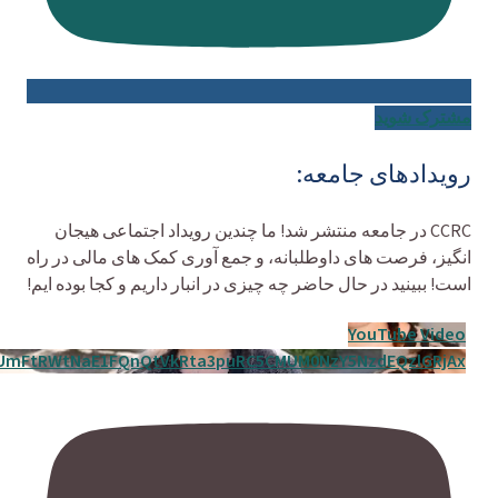
مشترک شوید
رویدادهای جامعه:
CCRC در جامعه منتشر شد! ما چندین رویداد اجتماعی هیجان
انگیز، فرصت های داوطلبانه، و جمع آوری کمک های مالی در راه
است! ببینید در حال حاضر چه چیزی در انبار داریم و کجا بوده ایم!
YouTube Video
UmFtRWtNaE1FQnQtVkRta3puRC5CMUM0NzY5NzdEQzlGRjAx