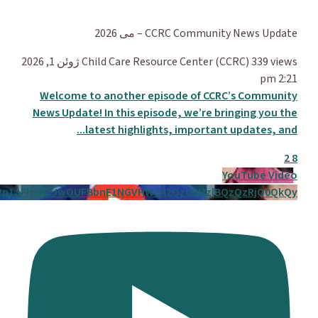
CCRC Community News Update – می 2026
339 views
Child Care Resource Center (CCRC)
ژوئن 1, 2026
2:21 pm
Welcome to another episode of CCRC’s Community
News Update! In this episode, we’re bringing you the
...
latest highlights, important updates, and
2
8
YouTube Video
2p1aFhaNzJwOUFBbnE1NGVHWC42QzdBMzlBQzQzRjQ0QkQy