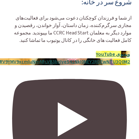
شروع سر در خانه:
از شما و فرزندان کوچکتان دعوت می‌شود برای فعالیت‌های
مجازی سرگرم‌کننده، زمان داستان، آواز خواندن، رقصیدن و
موارد دیگر به معلمان CCRC Head Start ما بپیوندید. مجموعه
کامل فعالیت های خانگی را در کانال یوتیوب ما تماشا کنید.
ویدیوی YouTube
RV9YMV9xcmluNmNfcVB3bzIyeS41NkI0NEY2RDEwNTU3Q0M2