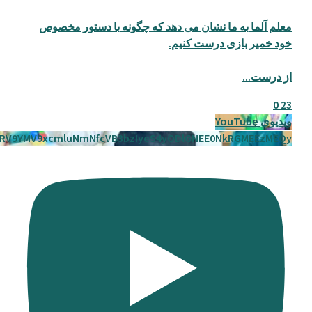
معلم آلما به ما نشان می دهد که چگونه با دستور مخصوص
خود خمیر بازی درست کنیم.
از درست
...
0
23
ویدیوی YouTube
RV9YMV9xcmluNmNfcVB3bzIyeS4yODlGNEE0NkRGMEEzMEQy