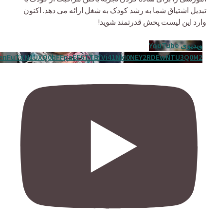
تبدیل اشتیاق شما به رشد کودک به شغل ارائه می دهد. اکنون
وارد این لیست پخش قدرتمند شوید!
ویدیوی YouTube
enFuTXN1UXQ0bFFpaEF6TTBfVi41NkI0NEY2RDEwNTU3Q0M2