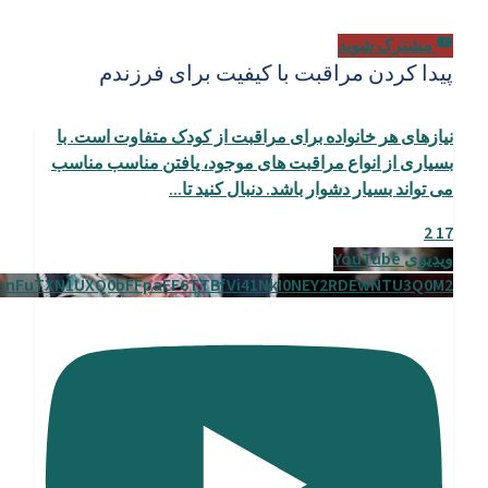
مشترک شوید
پیدا کردن مراقبت با کیفیت برای فرزندم
نیازهای هر خانواده برای مراقبت از کودک متفاوت است. با
بسیاری از انواع مراقبت های موجود، یافتن مناسب مناسب
می تواند بسیار دشوار باشد. دنبال کنید تا
...
2
17
ویدیوی YouTube
enFuTXN1UXQ0bFFpaEF6TTBfVi41NkI0NEY2RDEwNTU3Q0M2