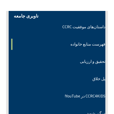
ناوبری جامعه
داستان‌های موفقیت CCRC
فهرست منابع خانواده
تحقیق و ارزیابی
پل خلاق
CCRC4KIDS در YouTube!
درگیر شوید