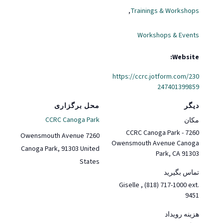
,
Trainings & Workshops
Workshops & Events
Website:
https://ccrc.jotform.com/230
247401399859
دیگر
محل برگزاری
CCRC Canoga Park
مکان
CCRC Canoga Park - 7260
7260 Owensmouth Avenue
Owensmouth Avenue Canoga
Canoga Park
,
91303
United
Park, CA 91303
States
تماس بگیرید
Giselle , (818) 717-1000 ext.
9451
هزینه رویداد