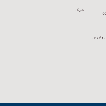
شریک
ز و ارزش