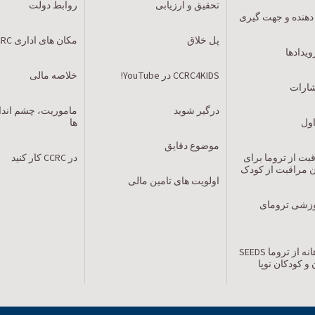
تحقیق و ارزیابی
روابط دولت
 دهنده و جهت گیری
پل خلاق
مکان های اداری CCRC
ویدادها
CCRC4KIDS در YouTube!
خلاصه مالی
تشارات
درگیر شوید
ماموریت، چشم اندا
اول
ها
موضوع دقایق
ت از تروما برای
در CCRC کار کنید
ان مراقبت از کودک
اولویت های تامین مالی
زشی ترومای
مراقبت آگاهانه از تروما SEEDS
 و کودکان نوپا