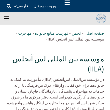
ورود به پورتال
فارسی
صفحه اصلی
»
انجمن
»
فهرست منابع خانواده
»
مهاجرت
»
موسسه بین المللی لس آنجلس (IILA)
موسسه بین المللی لس آنجلس
(IILA)
در مؤسسه بین‌المللی لس‌آنجلس (IILA)، مأموریت ما کمک به
خانواده‌ها برای خودکفایی و ارتقای درک بین‌فرهنگی با ارائه
خدمات به مهاجران، پناهندگان، بازماندگان قاچاق انسان و
خانواده‌های کارگری کم‌درآمد است. دفتر مرکزی ما در شرق
مرکز شهر لس آنجلس در محله تاریخی لینکلن هایتس واقع شده
است. IILA بیش از 145 کارمند اختصاصی و چندفرهنگی را