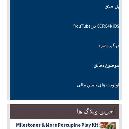
پل خلاق
CCRC4KIDS در YouTube!
درگیر شوید
موضوع دقایق
اولویت های تامین مالی
آخرین وبلاگ ها
Milestones & More Porcupine Play Kit: