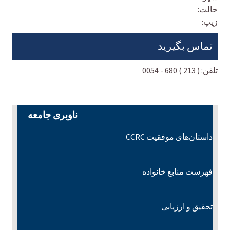
حالت:
زیپ:
تماس بگیرید
تلفن:
( 213 ) 680 - 0054
ناوبری جامعه
داستان‌های موفقیت CCRC
فهرست منابع خانواده
تحقیق و ارزیابی