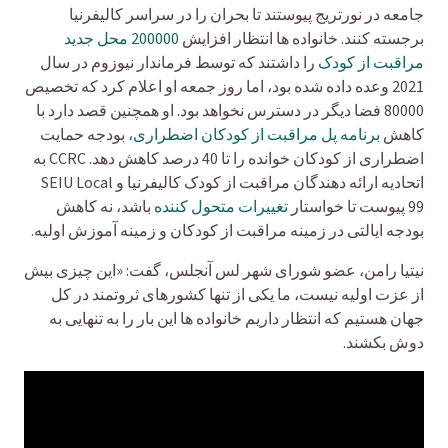
جامعه در نورتریج پیوستند تا بحران را در سراسر کالیفرنیا
برجسته کنند. خانواده ها انتظار افزایش
200000 محل جدید
مراقبت از کودک
را داشتند که توسط فرماندار نیوزوم در سال
2021 وعده داده شده بود، اما روز جمعه او اعلام کرد که تخصیص
80000 فضا دیگر در دسترس نخواهد بود. او همچنین قصد دارد با
کاهش
برنامه پل مراقبت از کودکان اضطراری،
بودجه حمایت
اضطراری از کودکان خوانده را تا 40 درصد کاهش دهد. CCRC به
اتحادیه ارائه دهندگان مراقبت از کودک کالیفرنیا و SEIU Local
99 پیوست تا خواستار
تغییرات متحول کننده
باشد، نه کاهش
بودجه ایالتی در زمینه مراقبت از کودکان و زمینه آموزش اولیه.
نیتیا رامن، عضو شورای شهر لس آنجلس، گفت: «این چیزی بیش
از عزت اولیه نیست، ما یکی از تنها کشورهای ثروتمند در کل
جهان هستیم که انتظار داریم خانواده ها این بار را به تنهایی به
دوش بکشند.