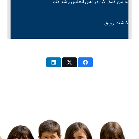
به من کمک کن در لس آنجلس رشد کنم
کاشت رونق