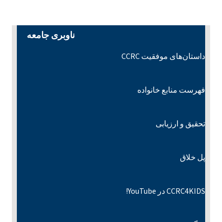
ناوبری جامعه
داستان‌های موفقیت CCRC
فهرست منابع خانواده
تحقیق و ارزیابی
پل خلاق
CCRC4KIDS در YouTube!