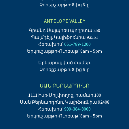
Չորեքշաբթի: 8-ից 6-ը
ANTELOPE VALLEY
Գրանդ Սայպրես պողոտա 250
Պալմդեյլ, Կալիֆոռնիա 93551
Հեռախոս՝
661-789-1200
Երկուշաբթի-Ուրբաթ՝ 8am – 5pm
Երկարացված ժամեր.
Չորեքշաբթի: 8-ից 6-ը
ՍԱՆ ԲԵՐՆԱՐԴԻՆՈ
1111 Իսթ Միլ փողոց, համար 100
Սան Բերնարդինո, Կալիֆոռնիա 92408
Հեռախոս՝
909-384-8000
Երկուշաբթի-Ուրբաթ՝ 8am – 5pm