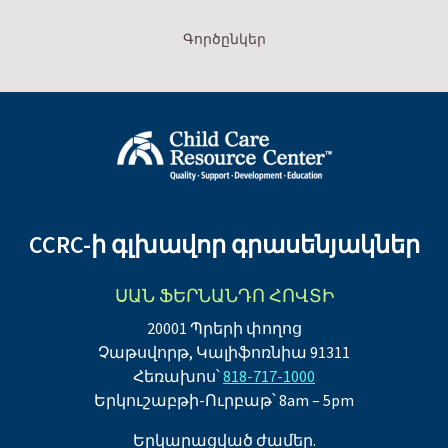
Գործընկեր
CCRC-ի գլխավոր գրասենյակներ
ՍԱՆ ՖԵՐՆԱՆԴՈ ՀՈՎՏԻ
20001 Պրերի փողոց
Չաթսվորթ, Կալիֆոռնիա 91311
Հեռախոս՝
818-717-1000
Երկուշաբթի-Ուրբաթ՝ 8am – 5pm
Երկարացված ժամեր.