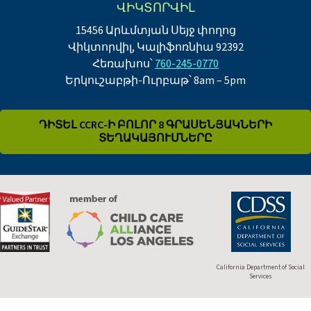
ՎԻԿՏՈՐՎԻԼ
15456 Արևմտյան Սեյջ փողոց
Վիկտորվիլ, Կալիֆոռնիա 92392
Հեռախոս՝
760-245-0770
Երկուշաբթի-Ուրբաթ՝ 8am – 5pm
ԴԻՏԵԼ CCRC-Ի ԲՈԼՈՐ 8 ԳՐԱՍԵՆՅԱԿՆԵՐԻ
ՏԵՂԱԿԱՅՈՒՄՆԵՐԸ
California Department of Social
Services