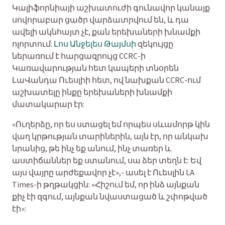
Կալիֆորնիայի աշխատուժի գունավոր կանայք
սովորաբար ցածր վարձատրվում են, և դա
ավելի ակնհայտ չէ, քան երեխաների խնամքի
ոլորտում:
Լոս Անջելես Թայմսի
զեկույցը
ներառում է հարցազրույց CCRC-ի
Կառավարության հետ կապերի տնօրեն
ԼաՎանդա Ուեսլիի հետ, ով նախքան CCRC-ում
աշխատելը ինքը երեխաների խնամքի
մատակարար էր:
«Ուղերձը, որ ես ստացել եմ որպես սևամորթ կին
վաղ կրթության տարիներին, այն էր, որ անկախ
նրանից, թե ինչ եք անում, ինչ տառեր և
աստիճաններ եք ստանում, սա ձեր տեղն է: Եվ
այս վայրը արժեքավոր չէ»,- ասել է Ուեսլին LA
Times-ի թղթակցին: «Հիշում եմ, որ ինձ այնքան
քիչ էի զգում, այնքան նվաստացած և շփոթված
էի»: