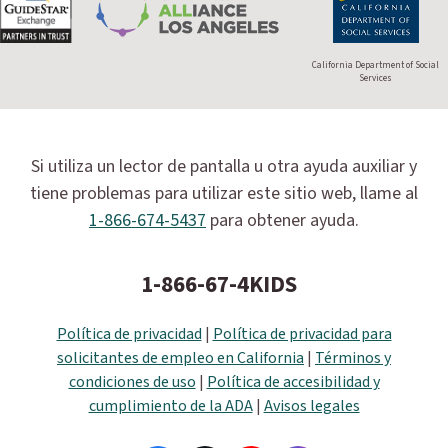
California Department of Social
Services
Si utiliza un lector de pantalla u otra ayuda auxiliar y
tiene problemas para utilizar este sitio web, llame al
1-866-674-5437
para obtener ayuda.
1-866-67-4KIDS
Política de privacidad
|
Política de privacidad para
solicitantes de empleo en California
|
Términos y
condiciones de uso
|
Política de accesibilidad y
cumplimiento de la ADA
|
Avisos legales