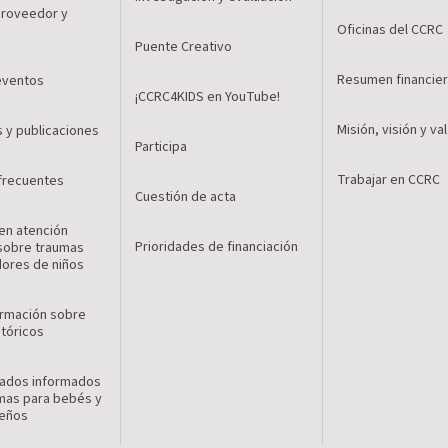
 proveedor y
Oficinas del CCRC
n
Puente Creativo
Resumen financie
 eventos
¡CCRC4KIDS en YouTube!
Misión, visión y va
s y publicaciones
Participa
Trabajar en CCRC
frecuentes
Cuestión de acta
en atención
Prioridades de financiación
sobre traumas
dores de niños
ormación sobre
stóricos
ados informados
mas para bebés y
ueños