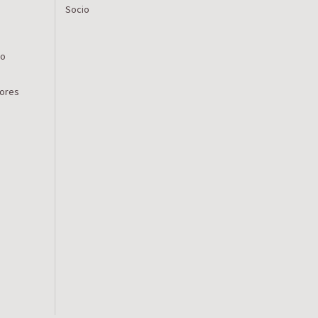
Socio
ro
lores