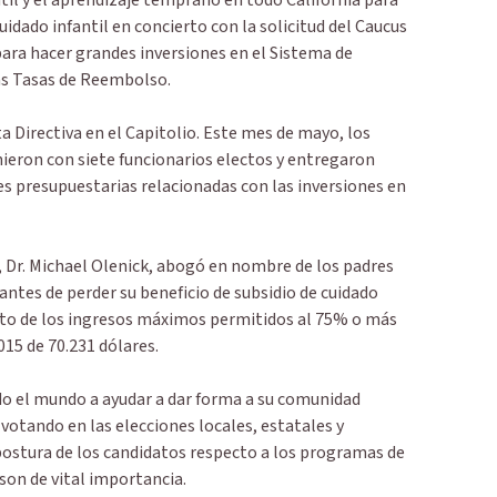
ntil y el aprendizaje temprano en todo California para
uidado infantil en concierto con la solicitud del Caucus
 para hacer grandes inversiones en el Sistema de
as Tasas de Reembolso.
a Directiva en el Capitolio. Este mes de mayo, los
ieron con siete funcionarios electos y entregaron
es presupuestarias relacionadas con las inversiones en
, Dr. Michael Olenick, abogó en nombre de los padres
 antes de perder su beneficio de subsidio de cuidado
nto de los ingresos máximos permitidos al 75% o más
015 de 70.231 dólares.
do el mundo a ayudar a dar forma a su comunidad
 votando en las elecciones locales, estatales y
postura de los candidatos respecto a los programas de
son de vital importancia.