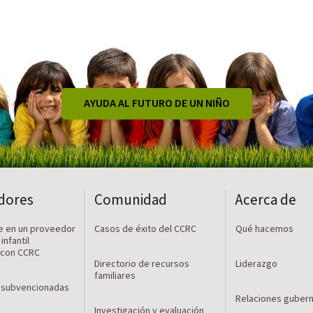
AYUDA AL FUTURO DE UN NIÑO
dores
Comunidad
Acerca de
e en un proveedor
Casos de éxito del CCRC
Qué hacemos
infantil
 con CCRC
Directorio de recursos
Liderazgo
familiares
 subvencionadas
Relaciones guber
Investigación y evaluación