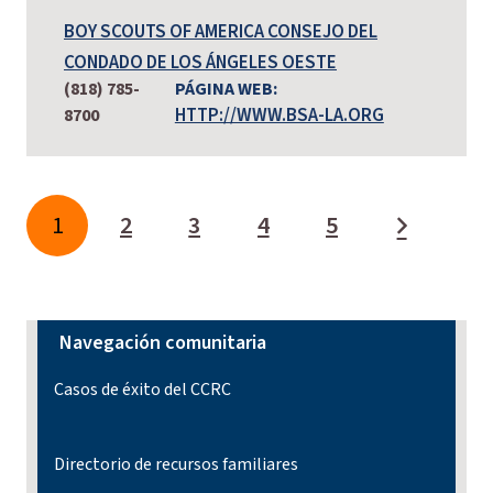
BOY SCOUTS OF AMERICA CONSEJO DEL
CONDADO DE LOS ÁNGELES OESTE
(818) 785-
PÁGINA WEB:
HTTP://WWW.BSA-LA.ORG
8700
1
2
3
4
5
Navegación comunitaria
Casos de éxito del CCRC
Directorio de recursos familiares