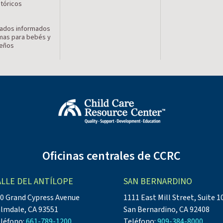
stóricos
ados informados
mas para bebés y
ueños
Oficinas centrales de CCRC
ALLE DEL ANTÍLOPE
SAN BERNARDINO
0 Grand Cypress Avenue
1111 East Mill Street, Suite 1
lmdale, CA 93551
San Bernardino, CA 92408
léfono:
661-789-1200
Teléfono:
909-384-8000