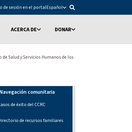
io de sesión en el portal
Español
ACERCA DE
DONAR
de Salud y Servicios Humanos de los
Navegación comunitaria
asos de éxito del CCRC
irectorio de recursos familiares