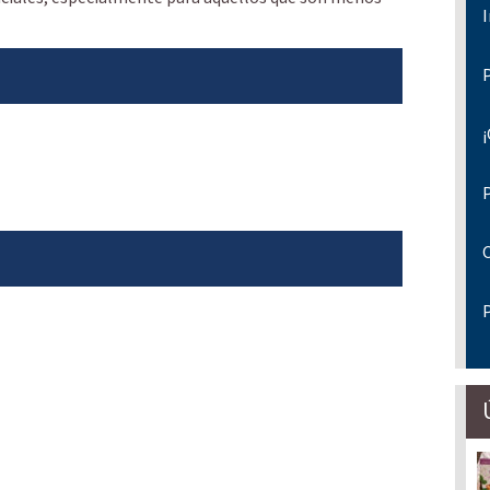
I
P
P