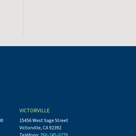
VICTORVILLE
00
15456 West Sage Street
Victorville, CA 92392
Teléfono:
760-245-0770