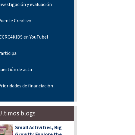
nvestigación y evaluación
Puente Creativo
¡CCRC4KIDS en YouTube!
articipa
Cuestión de acta
rioridades de financiación
Últimos blogs
Small Activities, Big
Growth: Explore the