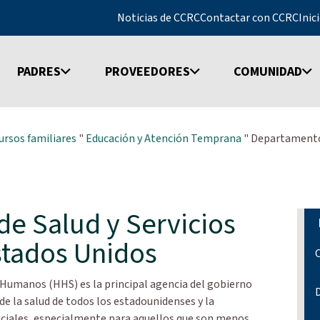
Noticias de CCRC
Contactar con CCRC
Inic
PADRES
PROVEEDORES
COMUNIDAD
ursos familiares
"
Educación y Atención Temprana
"
Departamento 
e Salud y Servicios
tados Unidos
C
 Humanos (HHS) es la principal agencia del gobierno
D
de la salud de todos los estadounidenses y la
nciales, especialmente para aquellos que son menos