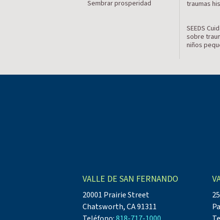
Sembrar prosperidad
traumas hi
SEEDS Cuid
sobre trau
niños peq
VALLE DE SAN FERNANDO
V
20001 Prairie Street
25
Chatsworth, CA 91311
Pa
Teléfono:
818-717-1000
Te