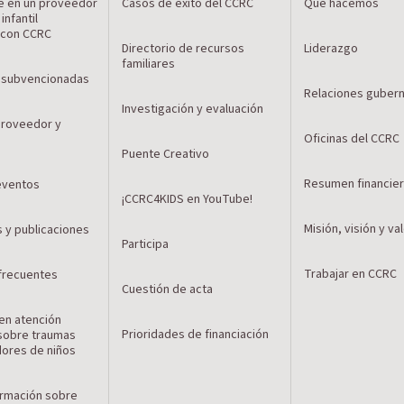
e en un proveedor
Casos de éxito del CCRC
Qué hacemos
infantil
 con CCRC
Directorio de recursos
Liderazgo
familiares
 subvencionadas
Relaciones guber
Investigación y evaluación
 proveedor y
Oficinas del CCRC
n
Puente Creativo
Resumen financie
 eventos
¡CCRC4KIDS en YouTube!
Misión, visión y va
s y publicaciones
Participa
Trabajar en CCRC
frecuentes
Cuestión de acta
en atención
Prioridades de financiación
sobre traumas
dores de niños
ormación sobre