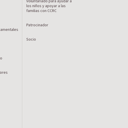
Voluntariado para ayudar a
los niños y apoyar a las
familias con CCRC
Patrocinador
namentales
Socio
ro
lores