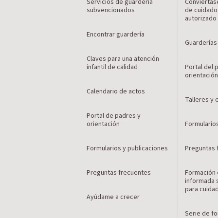
Servicios de guardería
Conviértas
subvencionados
de cuidado 
autorizado
Encontrar guardería
Guarderías
Claves para una atención
infantil de calidad
Portal del
orientació
Calendario de actos
Talleres y
Portal de padres y
orientación
Formulario
Formularios y publicaciones
Preguntas 
Preguntas frecuentes
Formación 
informada 
para cuida
Ayúdame a crecer
Serie de f