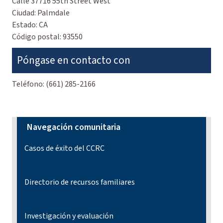
Calle
37716 55th Street West
Ciudad:
Palmdale
Estado:
CA
Código postal:
93550
Póngase en contacto con
Teléfono:
(661) 285-2166
Navegación comunitaria
Casos de éxito del CCRC
Directorio de recursos familiares
Investigación y evaluación