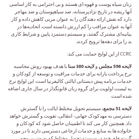
زنان سیاه پوست و قهوه ای هستند و بی احترامی به کار اساسی
آنها ریشه در تاریخ نژادپرستانه، ضد سیاهپوستان و ضد مهاجر
دارد که نقش ارائه دهندگان را به عنوان مربی کاهش داده و کار
آنها به عنوان مراقب را کم ارزش دانسته است. اتحادیه‌ها در
بیانیه‌ای مشترک گفتند، و سیستم دستمزد پایین و شرایط کاری
بد را برای دهه‌ها ترویج کردند.
CCRC از این لوایح حمایت می کند:
لایحه 596 مجلس
و
لایحه 380 سنا
با هدف بهبود روش محاسبه
نرخ پرداخت یارانه برای خدمات مراقبت و توسعه از کودکان و
خدمات برنامه پیش دبستانی ایالتی کالیفرنیا است. این لوایح نرخ
به لیست اولویت برای گروه زنان قانونگذار در سال جاری اضافه
شده است.
لایحه 51 مجمع،
سیستم تحویل مختلط ایالت را با گسترش
دسترسی به مهدکودک جهانی- انتقالی، تقویت و گسترش خواهد
داد. همچنین کار می کند تا اطمینان حاصل شود که کودکان و
خانواده ها به منابع و خدمات ارجاعی دسترسی دارند تا در مورد
گزینه های خود در سیستم تحویل مختلط که به بهترین وجه