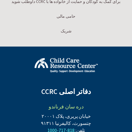
برای کمک به کودکان و حمایت از خانواده ها با CCRC داوطلب شوید
حامی مالی
شریک
دفاتر اصلی CCRC
دره سان فرناندو
خیابان پریری، پلاک ۲۰۰۰۱
چتسورث، کالیفرنیا ۹۱۳۱۱
تلفن:
818-717-1000