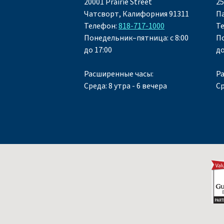
20001 Prairie Street
25
Чатсворт, Калифорния 91311
П
Телефон:
818-717-1000
Т
Понедельник–пятница: с 8:00
По
до 17:00
до
Расширенные часы:
Р
Среда: 8 утра - 6 вечера
Ср