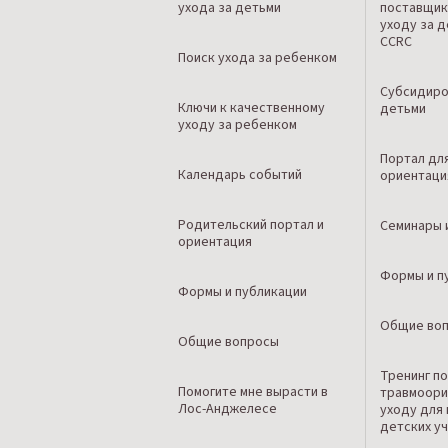
ухода за детьми
поставщик
уходу за 
CCRC
Поиск ухода за ребенком
Субсидиро
Ключи к качественному
детьми
уходу за ребенком
Портал дл
Календарь событий
ориентаци
Родительский портал и
Семинары 
ориентация
Формы и п
Формы и публикации
Общие во
Общие вопросы
Тренинг п
Помогите мне вырасти в
травмоори
Лос-Анджелесе
уходу для
детских у