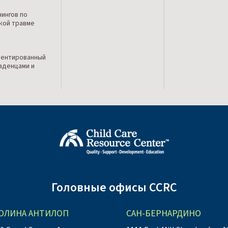
нингов по
кой травме
иентированный
ладенцами и
Головные офисы CCRC
ОЛИНА АНТИЛОП
САН-БЕРНАРДИНО