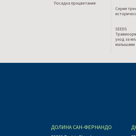
Посадка процветания
Серия тре
историчес
SEEDS
Травмоор
уход за м
малышами
ДОЛИНА САН-ФЕРНАНДО
Д