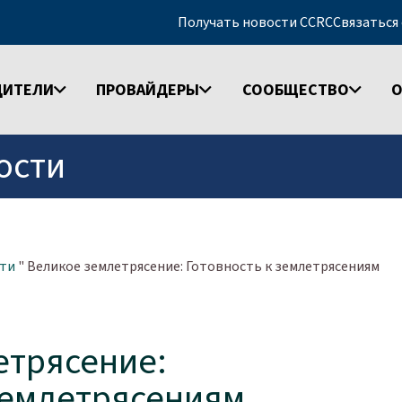
Получать новости CCRC
Связаться
ДИТЕЛИ
ПРОВАЙДЕРЫ
СООБЩЕСТВО
О
ости
ти
"
Великое землетрясение: Готовность к землетрясениям
етрясение:
землетрясениям