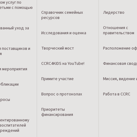
ом услуг по
детьми с помощью
Справочник семейных
Лидерство
ресурсов
Отношения с
ванный уход за
Исследования и оценка
правительством
Творческий мост
Расположение оф
я поставщиков и
я
CCRC4KIDS на YouTube!
Финансовая свод
и мероприятия
Примите участие
Миссия, видение 
убликации
Вопрос о протоколах
Работа в CCRC
просы
Приоритеты
финансирования
о
ентированному
 воспитателей
чреждений