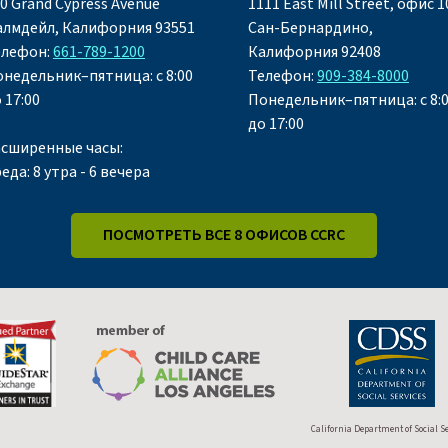
0 Grand Cypress Avenue
1111 East Mill Street, офис 1
алмдейл, Калифорния 93551
Сан-Бернардино,
елефон:
661-789-1200
Калифорния 92408
недельник–пятница: с 8:00
Телефон:
909-384-8000
 17:00
Понедельник–пятница: с 8:
до 17:00
асширенные часы:
еда: 8 утра - 6 вечера
ПОСМОТРЕТЬ ВСЕ 8 ОФИСОВ CCRC
California Department of Social S