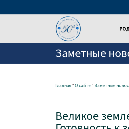
РО
Заметные нов
Главная
"
О сайте
"
Заметные новос
Великое земл
Готовность к 