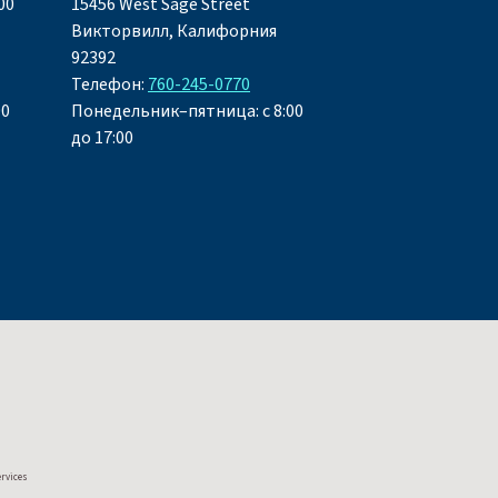
00
15456 West Sage Street
Викторвилл, Калифорния
92392
Телефон:
760-245-0770
00
Понедельник–пятница: с 8:00
до 17:00
ervices