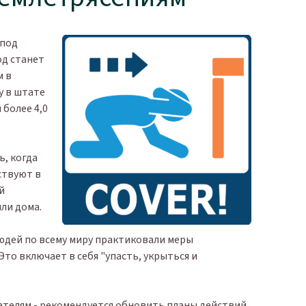
 под
од станет
м в
у в штате
 более 4,0
ь, когда
ствуют в
й
или дома.
людей по всему миру практиковали меры
Это включает в себя "упасть, укрыться и
тателям - рекомендуется обновить планы действий