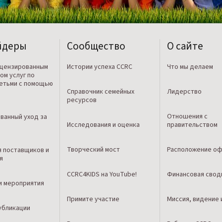
йдеры
Сообщество
О сайте
ицензированным
Истории успеха CCRC
Что мы делаем
ом услуг по
детьми с помощью
Справочник семейных
Лидерство
ресурсов
Отношения с
ванный уход за
Исследования и оценка
правительством
Творческий мост
Расположение оф
я поставщиков и
я
CCRC4KIDS на YouTube!
Финансовая свод
и мероприятия
Примите участие
Миссия, видение 
убликации