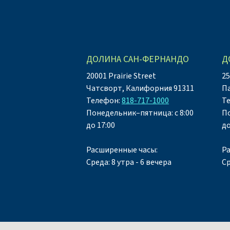
ДОЛИНА САН-ФЕРНАНДО
Д
20001 Prairie Street
25
Чатсворт, Калифорния 91311
П
Телефон:
818-717-1000
Т
Понедельник–пятница: с 8:00
По
до 17:00
до
Расширенные часы:
Р
Среда: 8 утра - 6 вечера
Ср