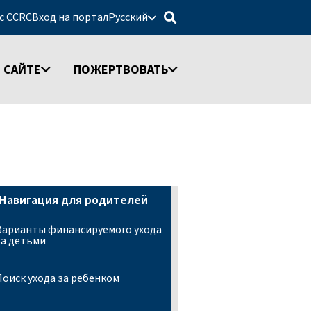
 с CCRC
Вход на портал
Русский
 САЙТЕ
ПОЖЕРТВОВАТЬ
Навигация для родителей
Варианты финансируемого ухода
за детьми
Поиск ухода за ребенком