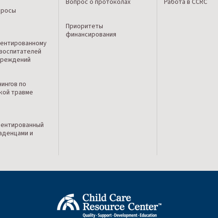
Вопрос о протоколах
Работа в CCRC
просы
Приоритеты
финансирования
о
ентированному
 воспитателей
чреждений
нингов по
кой травме
иентированный
ладенцами и