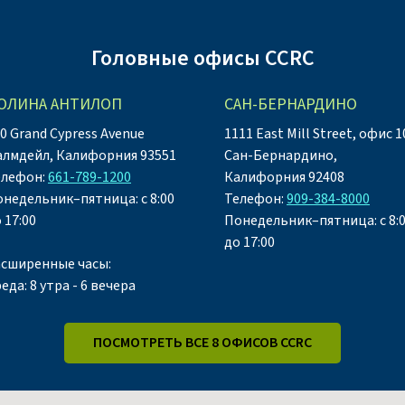
Головные офисы CCRC
ОЛИНА АНТИЛОП
САН-БЕРНАРДИНО
0 Grand Cypress Avenue
1111 East Mill Street, офис 1
алмдейл, Калифорния 93551
Сан-Бернардино,
елефон:
661-789-1200
Калифорния 92408
недельник–пятница: с 8:00
Телефон:
909-384-8000
 17:00
Понедельник–пятница: с 8:
до 17:00
асширенные часы:
еда: 8 утра - 6 вечера
ПОСМОТРЕТЬ ВСЕ 8 ОФИСОВ CCRC