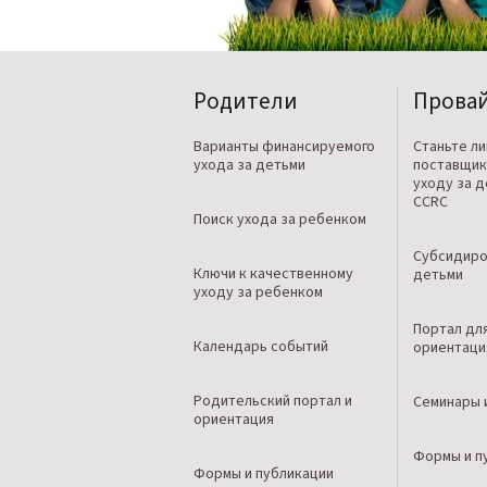
Родители
Прова
Варианты финансируемого
Станьте л
ухода за детьми
поставщик
уходу за 
CCRC
Поиск ухода за ребенком
Субсидиро
Ключи к качественному
детьми
уходу за ребенком
Портал дл
Календарь событий
ориентаци
Родительский портал и
Семинары 
ориентация
Формы и п
Формы и публикации