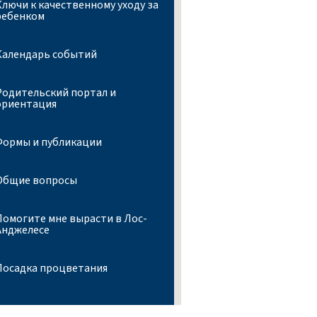
Ключи к качественному уходу за
ребенком
Календарь событий
Родительский портал и
ориентация
Формы и публикации
Общие вопросы
Помогите мне вырасти в Лос-
Анджелесе
Посадка процветания