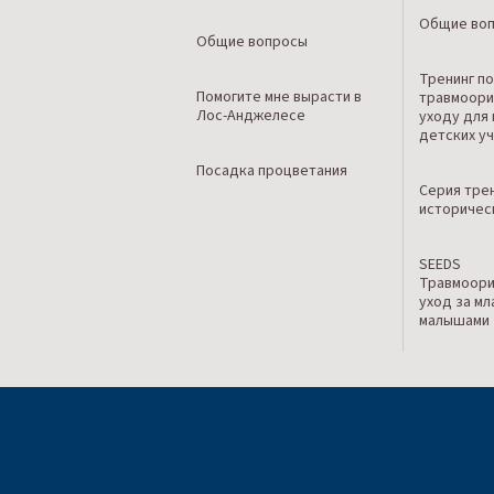
Общие во
Общие вопросы
Тренинг п
Помогите мне вырасти в
травмоори
Лос-Анджелесе
уходу для
детских у
Посадка процветания
Серия тре
историчес
SEEDS
Травмоор
уход за м
малышами