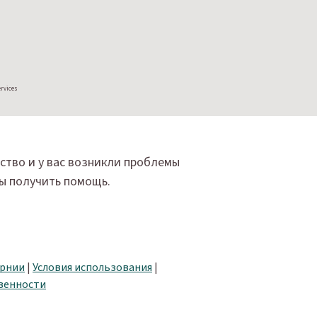
ervices
йство и у вас возникли проблемы
бы получить помощь.
орнии
|
Условия использования
|
венности