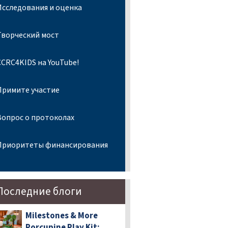
Исследования и оценка
Творческий мост
CCRC4KIDS на YouTube!
Примите участие
Вопрос о протоколах
Приоритеты финансирования
Последние блоги
Milestones & More
Porcupine Play Kit: