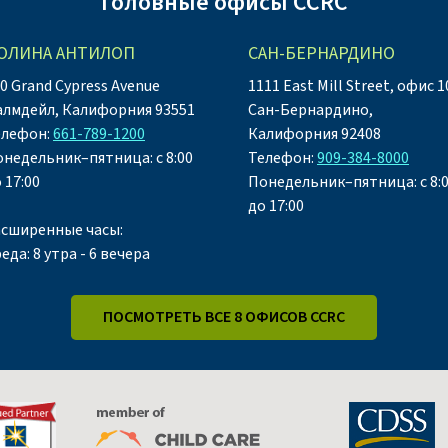
Головные офисы CCRC
ОЛИНА АНТИЛОП
САН-БЕРНАРДИНО
0 Grand Cypress Avenue
1111 East Mill Street, офис 1
алмдейл, Калифорния 93551
Сан-Бернардино,
елефон:
661-789-1200
Калифорния 92408
недельник–пятница: с 8:00
Телефон:
909-384-8000
 17:00
Понедельник–пятница: с 8:
до 17:00
асширенные часы:
еда: 8 утра - 6 вечера
ПОСМОТРЕТЬ ВСЕ 8 ОФИСОВ CCRC