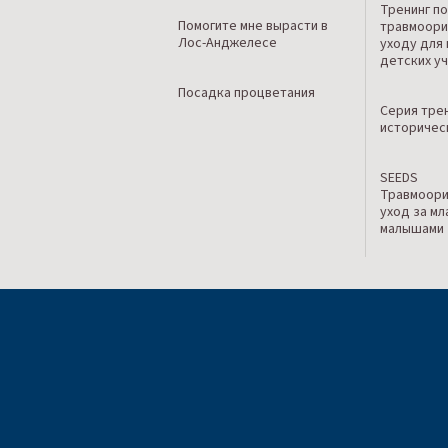
Тренинг п
Помогите мне вырасти в
травмоори
Лос-Анджелесе
уходу для
детских у
Посадка процветания
Серия тре
историчес
SEEDS
Травмоор
уход за м
малышами