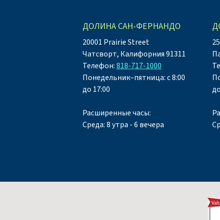
ДОЛИНА САН-ФЕРНАНДО
Д
20001 Prairie Street
25
Чатсворт, Калифорния 91311
П
Телефон:
818-717-1000
Т
Понедельник–пятница: с 8:00
По
до 17:00
до
Расширенные часы:
Р
Среда: 8 утра - 6 вечера
Ср