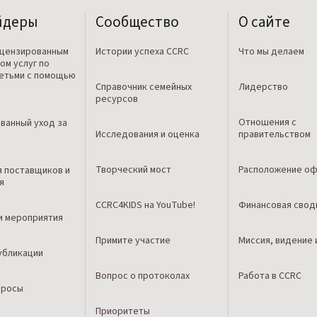
йдеры
Сообщество
О сайте
ицензированным
Истории успеха CCRC
Что мы делаем
ом услуг по
детьми с помощью
Справочник семейных
Лидерство
ресурсов
Отношения с
ванный уход за
Исследования и оценка
правительством
Творческий мост
Расположение оф
я поставщиков и
я
CCRC4KIDS на YouTube!
Финансовая свод
и мероприятия
Примите участие
Миссия, видение 
убликации
Вопрос о протоколах
Работа в CCRC
просы
Приоритеты