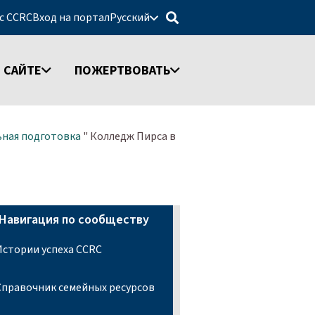
 с CCRC
Вход на портал
Русский
 САЙТЕ
ПОЖЕРТВОВАТЬ
ьная подготовка
"
Колледж Пирса в
Навигация по сообществу
Истории успеха CCRC
Справочник семейных ресурсов