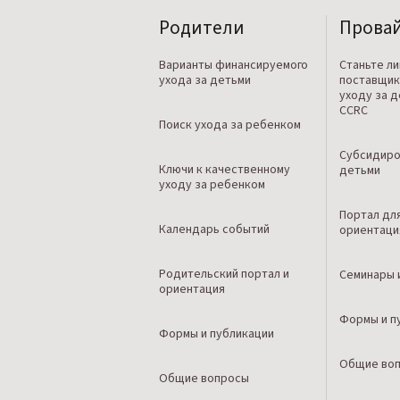
Родители
Прова
Варианты финансируемого
Станьте л
ухода за детьми
поставщик
уходу за 
CCRC
Поиск ухода за ребенком
Субсидиро
Ключи к качественному
детьми
уходу за ребенком
Портал дл
Календарь событий
ориентаци
Родительский портал и
Семинары 
ориентация
Формы и п
Формы и публикации
Общие во
Общие вопросы