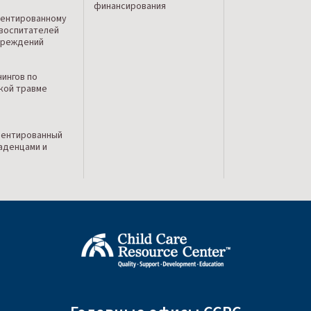
финансирования
о
ентированному
 воспитателей
чреждений
нингов по
кой травме
иентированный
ладенцами и