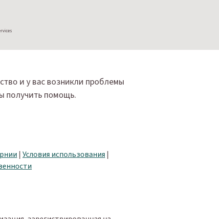
ervices
йство и у вас возникли проблемы
бы получить помощь.
орнии
|
Условия использования
|
венности