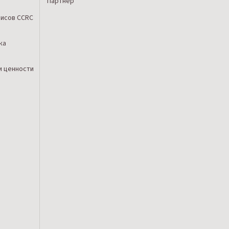
Партнер
исов CCRC
ка
и ценности