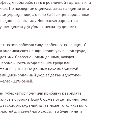
 сферу, чтобы работать в розничной торговле или
учше. По последним оценкам, из-за пандемии штат
тских учреждениях, а около 8 500 лицензированных
недавно закрылись. Невысокая зарплата и
учреждениях усугубляют нехватку детских
ет на всю рабочую силу, особенно на женщин. С
на американских женщин покинули рынок труда,
а детьми. Согласно новым данным, каждая
возможность ухода с рынка труда или
твия COVID-19. По данным некоммерческой
те лицензированный уход за детьми доступен
желес - 22% семей.
ам губернатор получили прибавку к зарплате,
ались в стороне. Если бюджет будет принят без
детских учреждений, штат может столкнуться с
стей для семейного ухода, что будет иметь