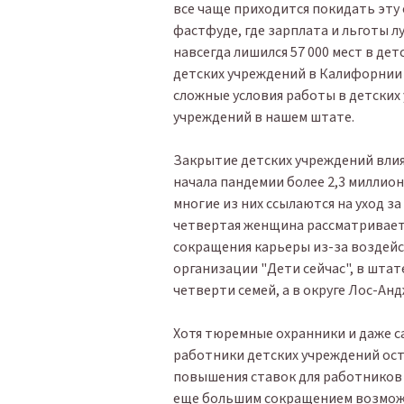
все чаще приходится покидать эту
фастфуде, где зарплата и льготы л
навсегда лишился 57 000 мест в де
детских учреждений в Калифорнии 
сложные условия работы в детских 
учреждений в нашем штате.
Закрытие детских учреждений влия
начала пандемии более 2,3 миллио
многие из них ссылаются на уход з
четвертая женщина рассматривает 
сокращения карьеры из-за воздейс
организации "Дети сейчас", в шта
четверти семей, а в округе Лос-Анд
Хотя тюремные охранники и даже с
работники детских учреждений ост
повышения ставок для работников 
еще большим сокращением возможно