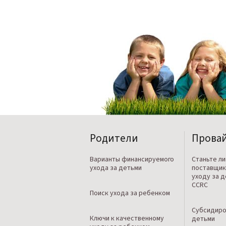
Родители
Прова
Варианты финансируемого
Станьте л
ухода за детьми
поставщик
уходу за 
CCRC
Поиск ухода за ребенком
Субсидиро
Ключи к качественному
детьми