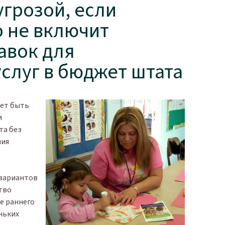
угрозой, если
о не включит
авок для
слуг в бюджет штата
жет быть
и
та без
ния
 вариантов
ство
е раннего
ньких