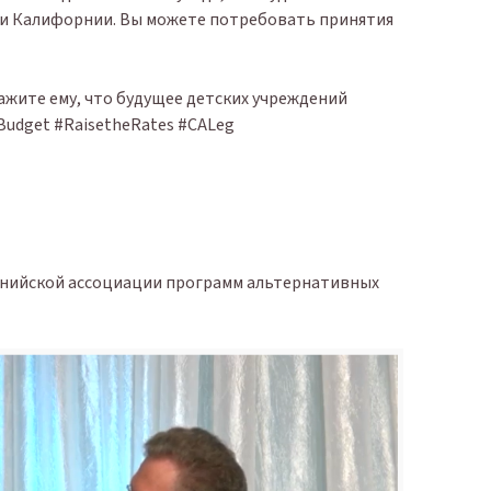
ки Калифорнии. Вы можете потребовать принятия
ажите ему, что будущее детских учреждений
Budget #RaisetheRates #CALeg
нийской ассоциации программ альтернативных