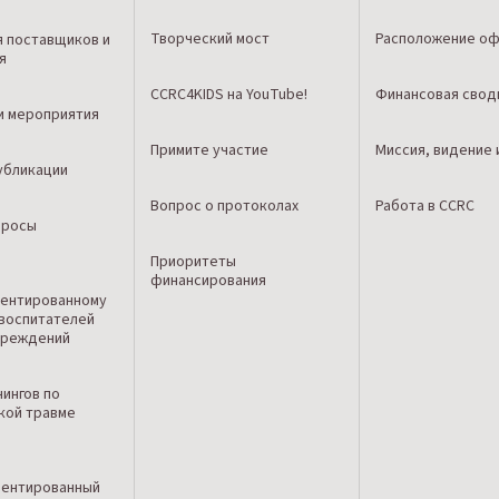
Творческий мост
Расположение оф
я поставщиков и
я
CCRC4KIDS на YouTube!
Финансовая свод
и мероприятия
Примите участие
Миссия, видение 
убликации
Вопрос о протоколах
Работа в CCRC
просы
Приоритеты
финансирования
о
ентированному
 воспитателей
чреждений
нингов по
кой травме
иентированный