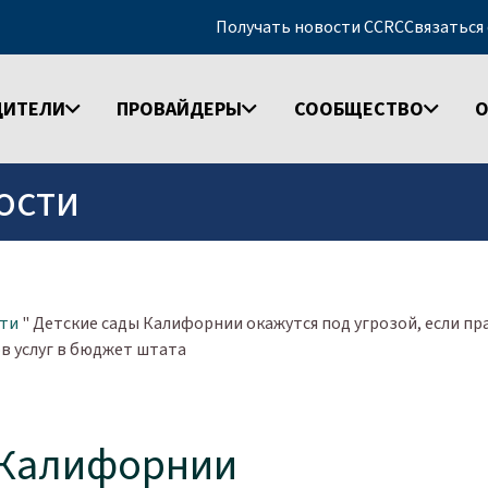
Получать новости CCRC
Связаться
ДИТЕЛИ
ПРОВАЙДЕРЫ
СООБЩЕСТВО
О
ости
ти
"
Детские сады Калифорнии окажутся под угрозой, если п
в услуг в бюджет штата
 Калифорнии