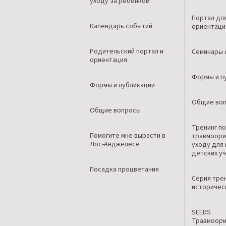
уходу за ребенком
Портал дл
Календарь событий
ориентаци
Родительский портал и
Семинары 
ориентация
Формы и п
Формы и публикации
Общие во
Общие вопросы
Тренинг п
Помогите мне вырасти в
травмоори
Лос-Анджелесе
уходу для
детских у
Посадка процветания
Серия тре
историчес
SEEDS
Травмоор