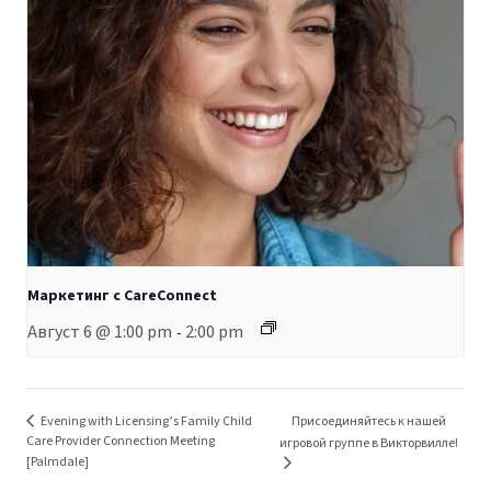
Маркетинг с CareConnect
Август 6 @ 1:00 pm
2:00 pm
-
Evening with Licensing’s Family Child
Присоединяйтесь к нашей
Care Provider Connection Meeting
игровой группе в Викторвилле!
[Palmdale]