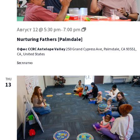
Nurturing
Август 12 @ 5:30 pm
7:
00 pm
-
Fathers
[Palmdale]
Nurturing Fathers [Palmdale]
Офис CCRC Antelope Valley
250 Grand Cypress Ave, Palmdale, CA 93551,
CA, United States
Бесплатно
THU
13